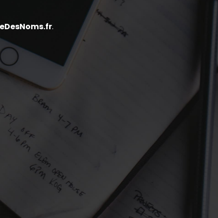
eDesNoms.fr
.